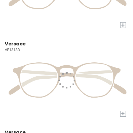
+
Versace
VE1313D
+
Versace