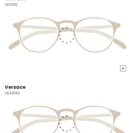
VE3392
+
Versace
VE3393D