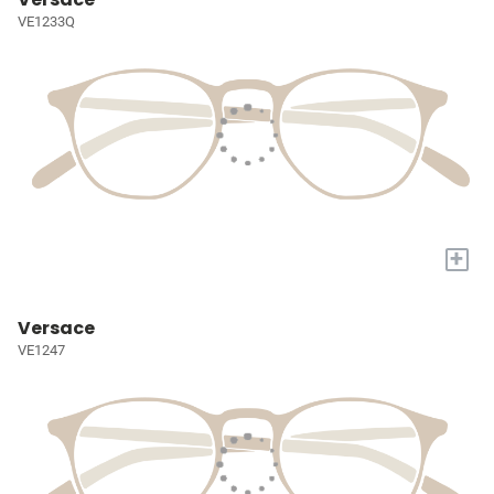
VE1233Q
+
Versace
VE1247