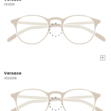
VE3309
+
Versace
VE3329B