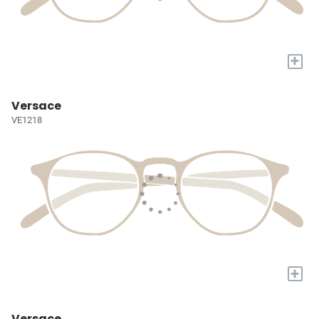
+
Versace
VE1218
+
Versace