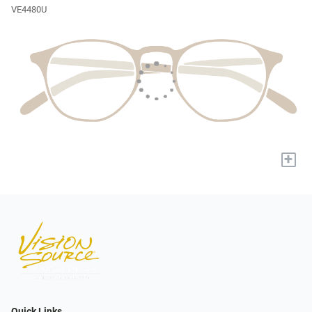
VE4480U
+
Quick Links