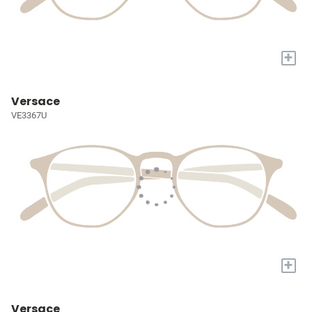
+
Versace
VE3367U
+
Versace