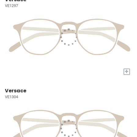
VE1297
+
Versace
VE1304