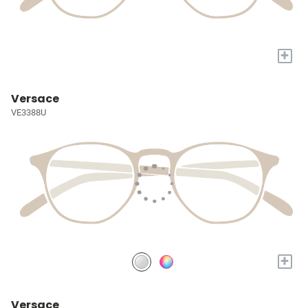
+
Versace
VE3388U
+
Versace