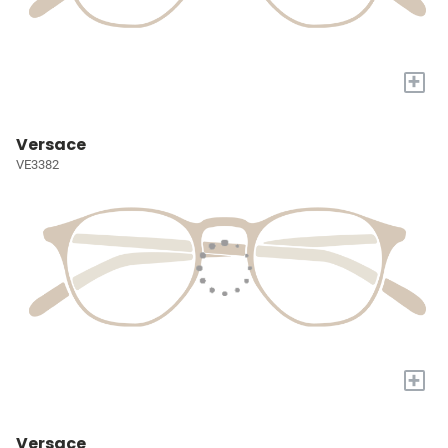
+
Versace
VE3382
+
Versace