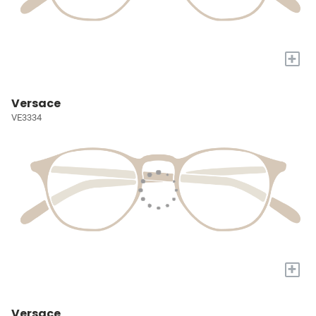
+
Versace
VE3334
+
Versace