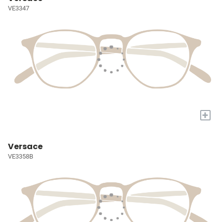
VE3347
+
Versace
VE3358B