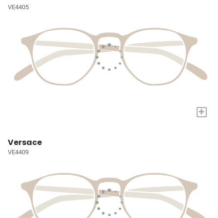
VE4405
+
Versace
VE4409