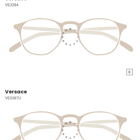
VE3384
+
Versace
VE3387U