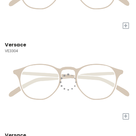
+
Versace
VE3304
+
Versace