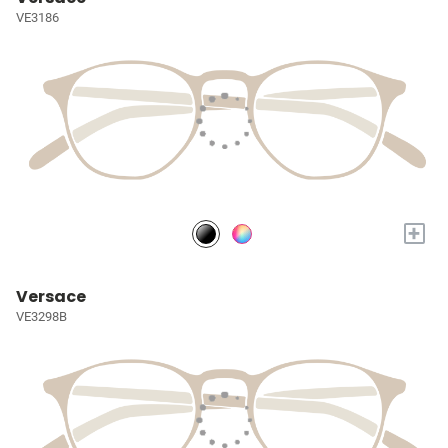
VE3186
+
Versace
VE3298B