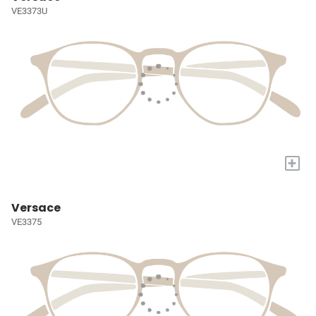
VE3373U
+
Versace
VE3375