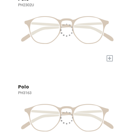
PH2302U
+
Polo
PH3163