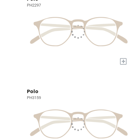
PH2297
+
Polo
PH3159