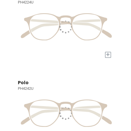
PH4224U
+
Polo
PH4242U