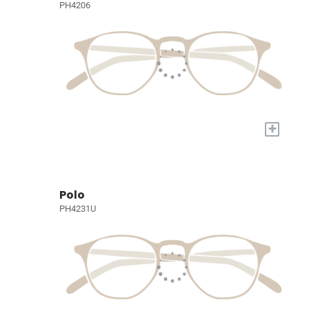
PH4206
+
Polo
PH4231U