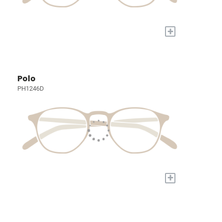
+
Polo
PH1246D
+