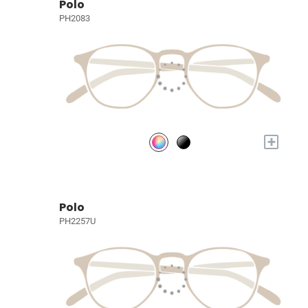
Polo
PH2083
+
Polo
PH2257U