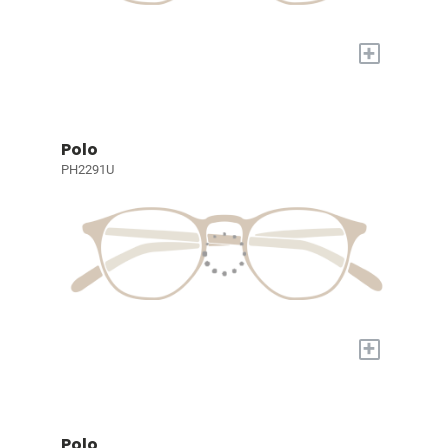
+
Polo
PH2291U
+
Polo