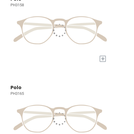
PH3158
+
Polo
PH3165