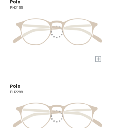
Polo
PH2155
+
Polo
PH2288