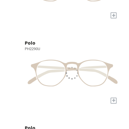
+
Polo
PH2290U
+
Polo