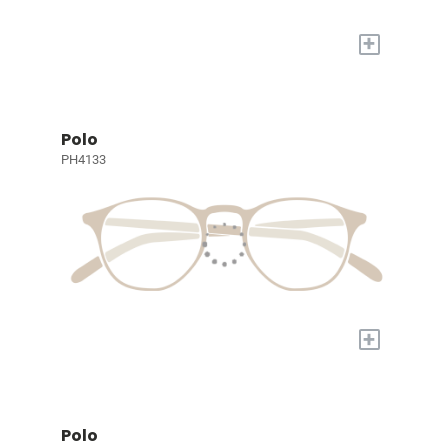
+
Polo
PH4133
+
Polo