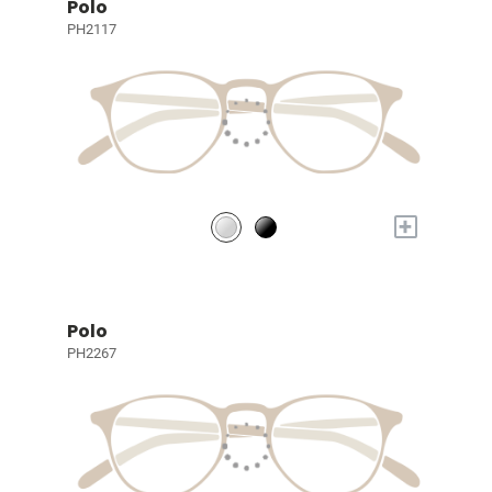
Polo
PH2117
+
Polo
PH2267