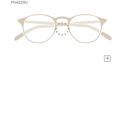
PH4229U
+