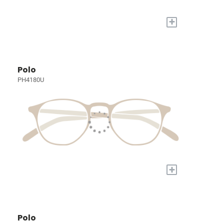
+
Polo
PH4180U
+
Polo