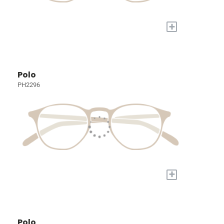
+
Polo
PH2296
+
Polo