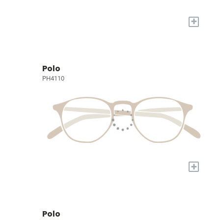
+
Polo
PH4110
+
Polo